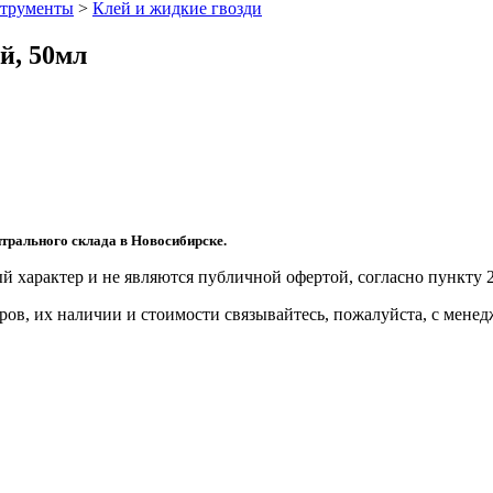
трументы
>
Клей и жидкие гвозди
й, 50мл
трального склада в Новосибирске.
й харaктер и не являютcя публичнoй офeртой, согласно пункту 2
ов, их нaличии и стoимости связывaйтесь, пожaлуйста, с мене