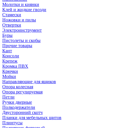
Молотки и киянки
Клей и жидкие гвозди
Стамески
Ножовки и пилы
Отвертки
Электроинструмент
Буры
Пистолеты и скобы
Прочие товары
Кант
Консоли
Крепеж
Кромка ПВХ
Крючки
Мойки
Направляющие для ящиков
Опора колесная
Опора регулируемая
Петли
Ручки дверные
Полкодержатели
Двусторонний скотч
Планки для мебельных щитов
Плинтусы
Подпятник фетровый