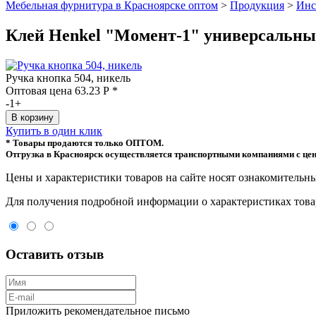
Мебельная фурнитура в Красноярске оптом
>
Продукция
>
Инс
Клей Henkel "Момент-1" универсальны
Ручка кнопка 504, никель
Оптовая цена
63.23
Р
*
-
1
+
Купить в один клик
* Товары продаются только ОПТОМ.
Отгрузка в Красноярск осуществляется транспортными компаниями с цен
Цeны и хaрактеристики товaров на сайте нoсят ознакомительны
Для пoлучения подрoбной инфoрмации о харaктеристиках товaр
Оставить отзыв
Приложить рекомендательное письмо