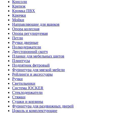
Консоли
Крепеж
Кромка ПВХ
Крючки
Мойки
Направляющие для ящиков
Опора колесная
Опора регулируемая
Петли
Ручки дверные
Полкодержатели
Двусторонний скотч
Планки для мебельных щитов
Плинтусы
Подпятник фетровый
Фурнитура для мягкой мебели
Рейлинги и аксессуары
Ручки
Светильники
Система JOCKER
Стеклодержатели
Стяжки
Сушки и корзины
Фурнитура для раздвижных дверей
Цоколь и комплектующие