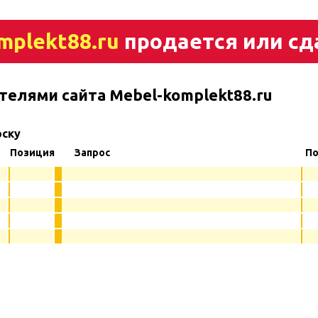
mplekt88.ru
продается или сд
телями сайта Mebel-komplekt88.ru
рску
Позиция
Запрос
По