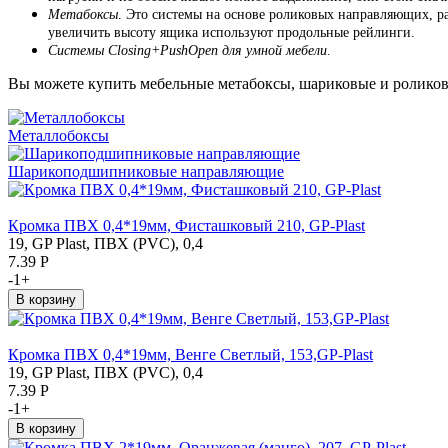
Метабоксы
. Это с
истемы на основе роликовых направляющих, р
увеличить высоту ящика используют продольные рейлинги.
Системы Closing+PushOpen для умной мебели
.
Вы можете купить мебельные метабоксы, шариковые и ролико
Металлобоксы
Шарикоподшипниковые направляющие
Кромка ПВХ 0,4*19мм, Фисташковый 210, GP-Plast
19, GP Plast, ПВХ (PVC), 0,4
7.39
Р
-
1
+
Кромка ПВХ 0,4*19мм, Венге Светлый, 153,GP-Plast
19, GP Plast, ПВХ (PVC), 0,4
7.39
Р
-
1
+