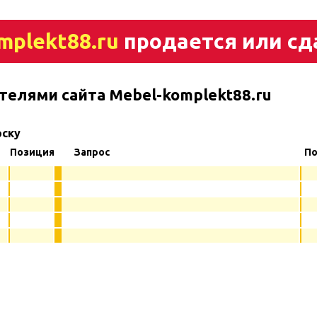
mplekt88.ru
продается или сд
телями сайта Mebel-komplekt88.ru
рску
Позиция
Запрос
По