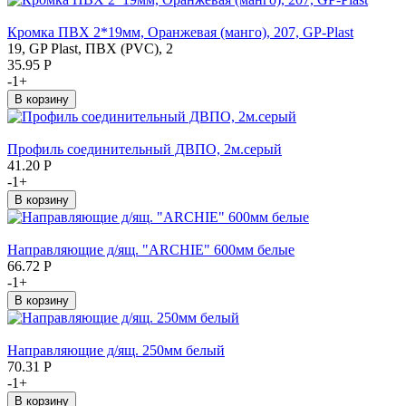
Кромка ПВХ 2*19мм, Оранжевая (манго), 207, GP-Plast
19, GP Plast, ПВХ (PVC), 2
35.95
Р
-
1
+
Профиль соединительный ДВПО, 2м.серый
41.20
Р
-
1
+
Направляющие д/ящ. "ARCHIE" 600мм белые
66.72
Р
-
1
+
Направляющие д/ящ. 250мм белый
70.31
Р
-
1
+