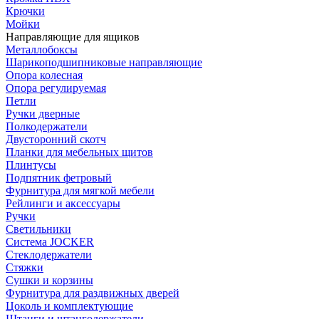
Крючки
Мойки
Направляющие для ящиков
Металлобоксы
Шарикоподшипниковые направляющие
Опора колесная
Опора регулируемая
Петли
Ручки дверные
Полкодержатели
Двусторонний скотч
Планки для мебельных щитов
Плинтусы
Подпятник фетровый
Фурнитура для мягкой мебели
Рейлинги и аксессуары
Ручки
Светильники
Система JOCKER
Стеклодержатели
Стяжки
Сушки и корзины
Фурнитура для раздвижных дверей
Цоколь и комплектующие
Штанги и штангодержатели