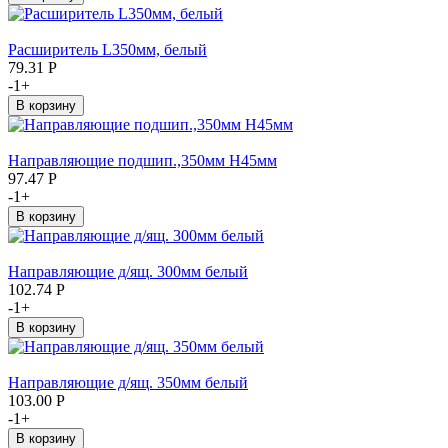
Расширитель L350мм, белый
79.31
Р
-
1
+
Направляющие подшип.,350мм Н45мм
97.47
Р
-
1
+
Направляющие д/ящ. 300мм белый
102.74
Р
-
1
+
Направляющие д/ящ. 350мм белый
103.00
Р
-
1
+