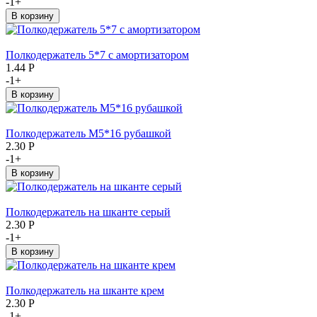
-
1
+
Полкодержатель 5*7 с амортизатором
1.44
Р
-
1
+
Полкодержатель М5*16 рубашкой
2.30
Р
-
1
+
Полкодержатель на шканте серый
2.30
Р
-
1
+
Полкодержатель на шканте крем
2.30
Р
-
1
+