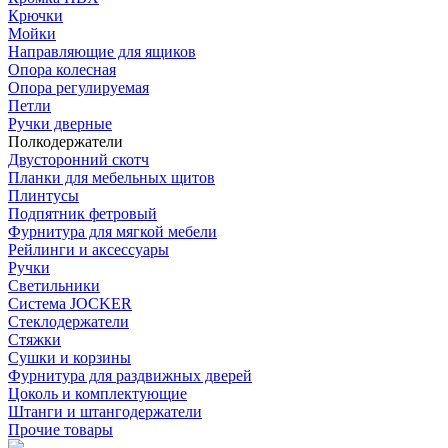
Крючки
Мойки
Направляющие для ящиков
Опора колесная
Опора регулируемая
Петли
Ручки дверные
Полкодержатели
Двусторонний скотч
Планки для мебельных щитов
Плинтусы
Подпятник фетровый
Фурнитура для мягкой мебели
Рейлинги и аксессуары
Ручки
Светильники
Система JOCKER
Стеклодержатели
Стяжки
Сушки и корзины
Фурнитура для раздвижных дверей
Цоколь и комплектующие
Штанги и штангодержатели
Прочие товары