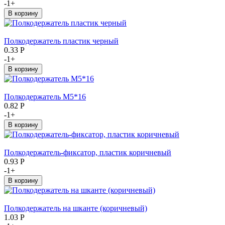
-
1
+
Полкодержатель пластик черный
0.33
Р
-
1
+
Полкодержатель М5*16
0.82
Р
-
1
+
Полкодержатель-фиксатор, пластик коричневый
0.93
Р
-
1
+
Полкодержатель на шканте (коричневый)
1.03
Р