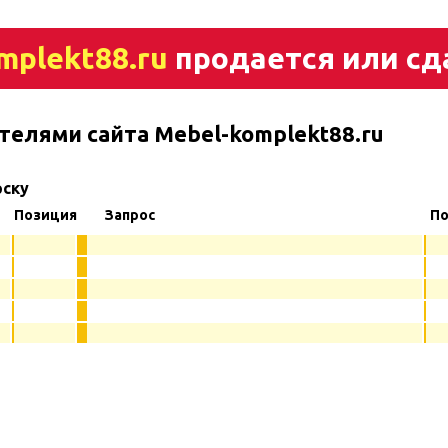
mplekt88.ru
продается или сд
телями сайта Mebel-komplekt88.ru
рску
Позиция
Запрос
По