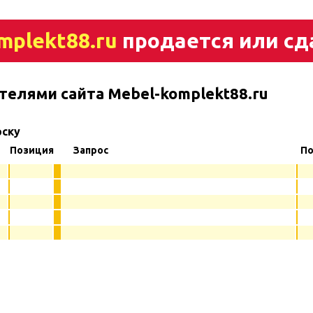
mplekt88.ru
продается или сд
телями сайта Mebel-komplekt88.ru
рску
Позиция
Запрос
По