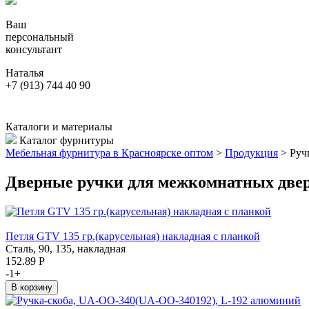
Ваш
персональный
консультант
Наталья
+7 (913) 744 40 90
Каталоги и материалы
Каталог фурнитуры
Мебельная фурнитура в Красноярске оптом
>
Продукция
>
Руч
Дверные ручки для межкомнатных две
Петля GTV 135 гр.(карусельная) накладная с планкой
Сталь, 90, 135, накладная
152.89
Р
-
1
+