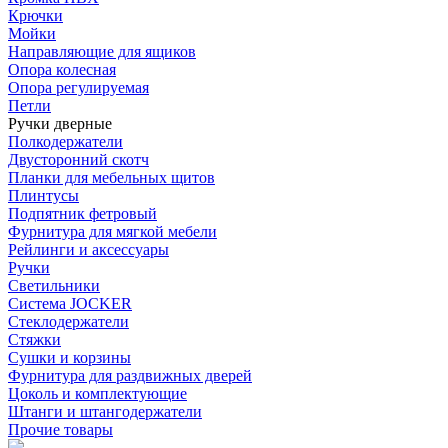
Крючки
Мойки
Направляющие для ящиков
Опора колесная
Опора регулируемая
Петли
Ручки дверные
Полкодержатели
Двусторонний скотч
Планки для мебельных щитов
Плинтусы
Подпятник фетровый
Фурнитура для мягкой мебели
Рейлинги и аксессуары
Ручки
Светильники
Система JOCKER
Стеклодержатели
Стяжки
Сушки и корзины
Фурнитура для раздвижных дверей
Цоколь и комплектующие
Штанги и штангодержатели
Прочие товары