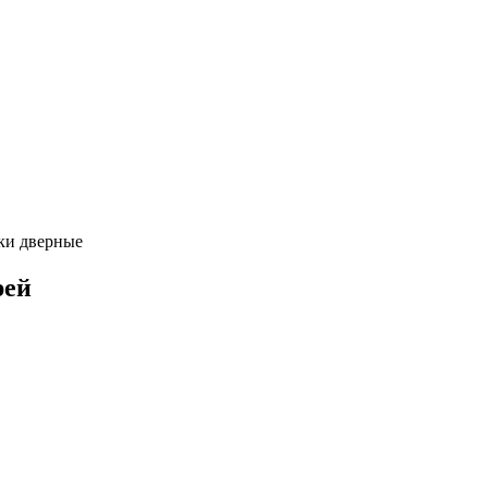
ки дверные
рей