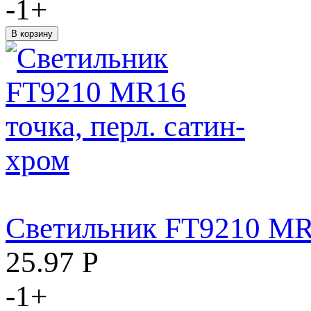
-
1
+
Светильник FT9210 MR1
25.97
Р
-
1
+