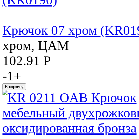
Крючок 07 хром (KR01
хром, ЦАМ
102.91
Р
-
1
+