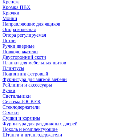
Крепеж
Кромка ПВХ
Крючки
Мойки
Направляющие для ящиков
Опора колесная
Опора регулируемая
Петли
Ручки дверные
Полкодержатели
Двусторонний скотч
Планки для мебельных щитов
Плинтусы
Подпятник фетровый
Фурнитура для мягкой мебели
Рейлинги и аксессуары
Ручки
Светильники
Система JOCKER
Стеклодержатели
Стяжки
Сушки и корзины
Фурнитура для раздвижных дверей
Цоколь и комплектующие
Штанги и штангодержатели