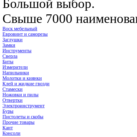
Большой выбор.
Свыше 7000 наименован
Воск мебельный
Евровинт и саморезы
Заглушки
Замки
Инструменты
Сверла
Биты
Измерители
Напильники
Молотки и киянки
Клей и жидкие гвозди
Стамески
Ножовки и пилы
Отвертки
Электроинструмент
Буры
Пистолеты и скобы
Прочие товары
Кант
Консоли