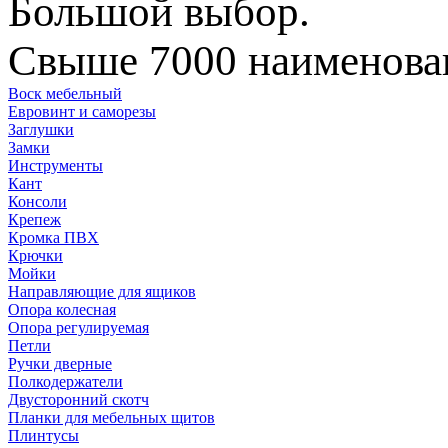
Большой выбор.
Свыше 7000 наименован
Воск мебельный
Евровинт и саморезы
Заглушки
Замки
Инструменты
Кант
Консоли
Крепеж
Кромка ПВХ
Крючки
Мойки
Направляющие для ящиков
Опора колесная
Опора регулируемая
Петли
Ручки дверные
Полкодержатели
Двусторонний скотч
Планки для мебельных щитов
Плинтусы