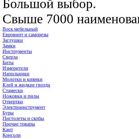
Большой выбор.
Свыше 7000 наименован
Воск мебельный
Евровинт и саморезы
Заглушки
Замки
Инструменты
Сверла
Биты
Измерители
Напильники
Молотки и киянки
Клей и жидкие гвозди
Стамески
Ножовки и пилы
Отвертки
Электроинструмент
Буры
Пистолеты и скобы
Прочие товары
Кант
Консоли