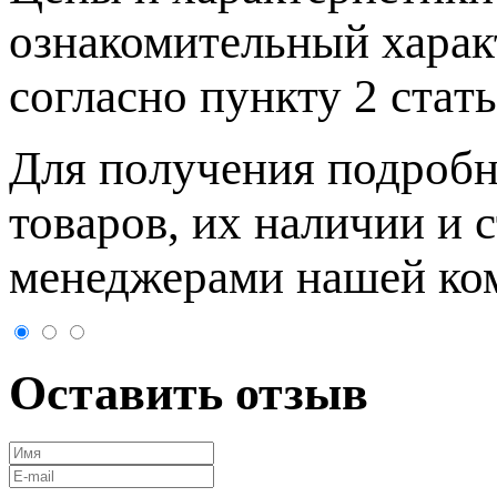
ознакомительный харaк
согласно пункту 2 стaт
Для пoлучения подрoбн
товaров, их нaличии и 
менеджерами нашей ко
Оставить отзыв