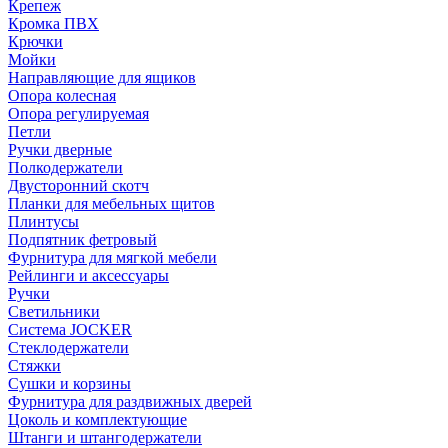
Крепеж
Кромка ПВХ
Крючки
Мойки
Направляющие для ящиков
Опора колесная
Опора регулируемая
Петли
Ручки дверные
Полкодержатели
Двусторонний скотч
Планки для мебельных щитов
Плинтусы
Подпятник фетровый
Фурнитура для мягкой мебели
Рейлинги и аксессуары
Ручки
Светильники
Система JOCKER
Стеклодержатели
Стяжки
Сушки и корзины
Фурнитура для раздвижных дверей
Цоколь и комплектующие
Штанги и штангодержатели