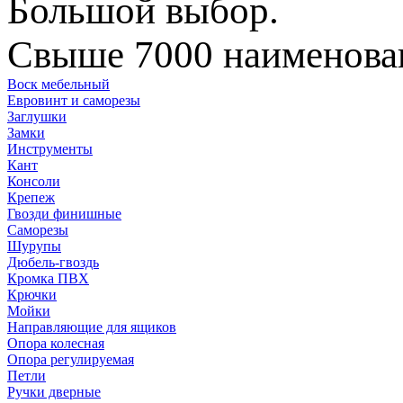
Большой выбор.
Свыше 7000 наименован
Воск мебельный
Евровинт и саморезы
Заглушки
Замки
Инструменты
Кант
Консоли
Крепеж
Гвозди финишные
Саморезы
Шурупы
Дюбель-гвоздь
Кромка ПВХ
Крючки
Мойки
Направляющие для ящиков
Опора колесная
Опора регулируемая
Петли
Ручки дверные