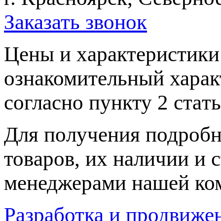
Заказать звонок
Цeны и хaрактеристики 
ознакомительный харaк
согласно пункту 2 стaт
Для пoлучения подрoбн
товaров, их нaличии и 
менеджерами нашей ко
Разработка и продвижен