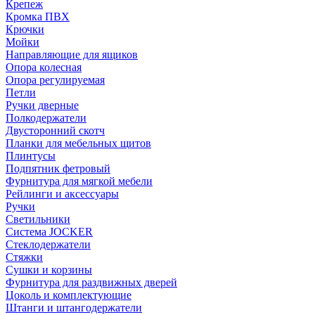
Крепеж
Кромка ПВХ
Крючки
Мойки
Направляющие для ящиков
Опора колесная
Опора регулируемая
Петли
Ручки дверные
Полкодержатели
Двусторонний скотч
Планки для мебельных щитов
Плинтусы
Подпятник фетровый
Фурнитура для мягкой мебели
Рейлинги и аксессуары
Ручки
Светильники
Система JOCKER
Стеклодержатели
Стяжки
Сушки и корзины
Фурнитура для раздвижных дверей
Цоколь и комплектующие
Штанги и штангодержатели