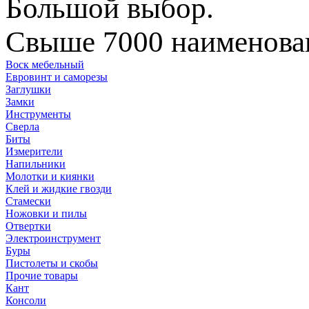
Большой выбор.
Свыше 7000 наименован
Воск мебельный
Евровинт и саморезы
Заглушки
Замки
Инструменты
Сверла
Биты
Измерители
Напильники
Молотки и киянки
Клей и жидкие гвозди
Стамески
Ножовки и пилы
Отвертки
Электроинструмент
Буры
Пистолеты и скобы
Прочие товары
Кант
Консоли