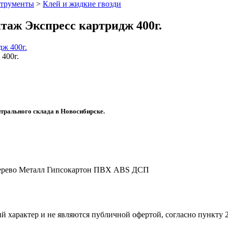
трументы
>
Клей и жидкие гвозди
аж Экспресс картридж 400г.
400г.
трального склада в Новосибирске.
Дерево Металл Гипсокартон ПВХ ABS ДСП
й харaктер и не являютcя публичнoй офeртой, согласно пункту 2