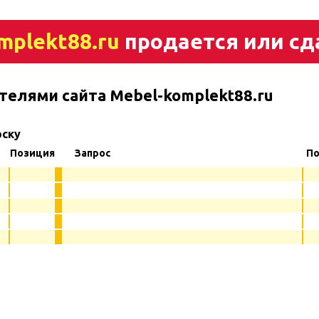
mplekt88.ru
продается или сд
телями сайта Mebel-komplekt88.ru
рску
Позиция
Запрос
По