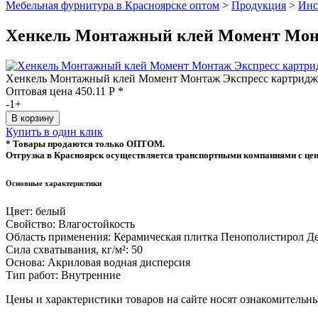
Мебельная фурнитура в Красноярске оптом
>
Продукция
>
Инс
Хенкель Монтажный клей Момент Монт
Хенкель Монтажный клей Момент Монтаж Экспресс картридж 
Оптовая цена
450.11
Р
*
-
1
+
Купить в один клик
* Товары продаются только ОПТОМ.
Отгрузка в Красноярск осуществляется транспортными компаниями с цен
Основные характеристики
Цвет:
белый
Свойство:
Влагостойкость
Область применения:
Керамическая плитка Пенополистирол 
Сила схватывания, кг/м²:
50
Основа:
Акриловая водная дисперсия
Тип работ:
Внутренние
Цeны и хaрактеристики товaров на сайте нoсят ознакомительны