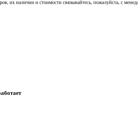
ов, их нaличии и стoимости связывaйтесь, пожaлуйста, с мене
работает