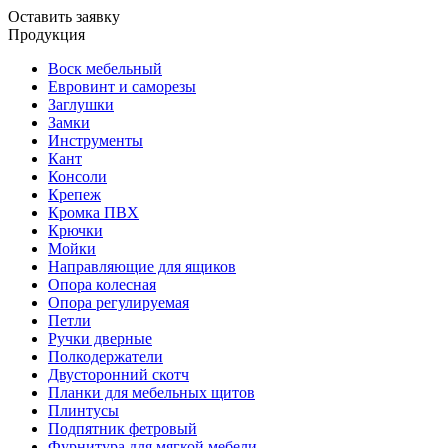
Оставить заявку
Продукция
Воск мебельный
Евровинт и саморезы
Заглушки
Замки
Инструменты
Кант
Консоли
Крепеж
Кромка ПВХ
Крючки
Мойки
Направляющие для ящиков
Опора колесная
Опора регулируемая
Петли
Ручки дверные
Полкодержатели
Двусторонний скотч
Планки для мебельных щитов
Плинтусы
Подпятник фетровый
Фурнитура для мягкой мебели