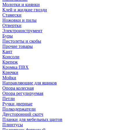
Молотки и киянки
Клей и жидкие гвозди
Стамески
Ножовки и пилы
Отвертки
Электроинструмент
Буры
Пистолеты и скобы
Прочие товары
Кант
Консоли
Крепеж
Кромка ПВХ
Крючки
Мойки
Направляющие для ящиков
Опора колесная
Опора регулируемая
Петли
Ручки дверные
Полкодержатели
Двусторонний скотч
Планки для мебельных щитов
Плинтусы
Подпятник фетровый