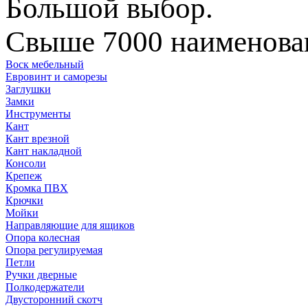
Большой выбор.
Свыше 7000 наименован
Воск мебельный
Евровинт и саморезы
Заглушки
Замки
Инструменты
Кант
Кант врезной
Кант накладной
Консоли
Крепеж
Кромка ПВХ
Крючки
Мойки
Направляющие для ящиков
Опора колесная
Опора регулируемая
Петли
Ручки дверные
Полкодержатели
Двусторонний скотч