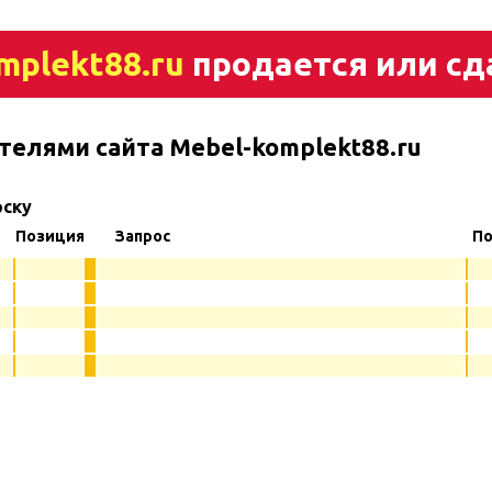
mplekt88.ru
продается или сд
телями сайта Mebel-komplekt88.ru
рску
Позиция
Запрос
По