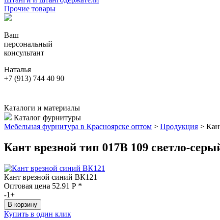
Прочие товары
Ваш
персональный
консультант
Наталья
+7 (913) 744 40 90
Каталоги и материалы
Каталог фурнитуры
Мебельная фурнитура в Красноярске оптом
>
Продукция
>
Кан
Кант врезной тип 017В 109 светло-серы
Кант врезной синий ВК121
Оптовая цена
52.91
Р
*
-
1
+
Купить в один клик