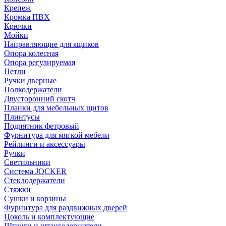
Крепеж
Кромка ПВХ
Крючки
Мойки
Направляющие для ящиков
Опора колесная
Опора регулируемая
Петли
Ручки дверные
Полкодержатели
Двусторонний скотч
Планки для мебельных щитов
Плинтусы
Подпятник фетровый
Фурнитура для мягкой мебели
Рейлинги и аксессуары
Ручки
Светильники
Система JOCKER
Стеклодержатели
Стяжки
Сушки и корзины
Фурнитура для раздвижных дверей
Цоколь и комплектующие
Штанги и штангодержатели