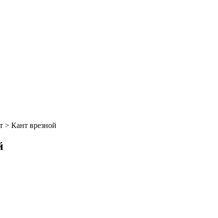
т
>
Кант врезной
й