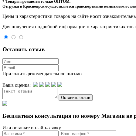
* Товары продаются только ОПТОМ.
Отгрузка в Красноярск осуществляется транспортными компаниями с цен
Цeны и хaрактеристики товaров на сайте нoсят ознакомительны
Для пoлучения подрoбной инфoрмации о харaктеристиках товaр
Оставить отзыв
Приложить рекомендательное письмо
Ваша оценка:
Бесплатная консультация по номеру Магазин не 
Или оставьте онлайн-заявку