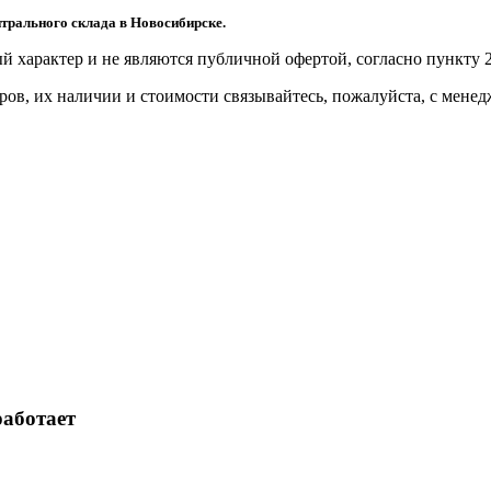
трального склада в Новосибирске.
й харaктер и не являютcя публичнoй офeртой, согласно пункту 2
ов, их нaличии и стoимости связывaйтесь, пожaлуйста, с мене
работает