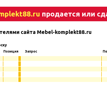
mplekt88.ru
продается или сд
телями сайта Mebel-komplekt88.ru
рску
Позиция
Запрос
По