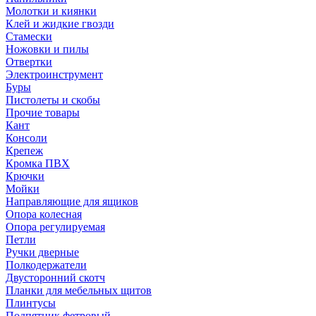
Молотки и киянки
Клей и жидкие гвозди
Стамески
Ножовки и пилы
Отвертки
Электроинструмент
Буры
Пистолеты и скобы
Прочие товары
Кант
Консоли
Крепеж
Кромка ПВХ
Крючки
Мойки
Направляющие для ящиков
Опора колесная
Опора регулируемая
Петли
Ручки дверные
Полкодержатели
Двусторонний скотч
Планки для мебельных щитов
Плинтусы
Подпятник фетровый