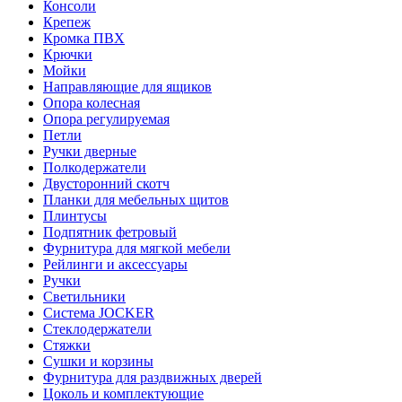
Консоли
Крепеж
Кромка ПВХ
Крючки
Мойки
Направляющие для ящиков
Опора колесная
Опора регулируемая
Петли
Ручки дверные
Полкодержатели
Двусторонний скотч
Планки для мебельных щитов
Плинтусы
Подпятник фетровый
Фурнитура для мягкой мебели
Рейлинги и аксессуары
Ручки
Светильники
Система JOCKER
Стеклодержатели
Стяжки
Сушки и корзины
Фурнитура для раздвижных дверей
Цоколь и комплектующие