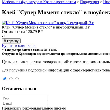
Мебельная фурнитура в Красноярске оптом
>
Продукция
>
Инс
Клей "Супер Момент стекло" в шоубсек
Клей "Супер Момент стекло" в шоубсекундный, 3 г.
Оптовая цена
120.79
Р
*
-
1
+
Купить в один клик
* Товары продаются только ОПТОМ.
Отгрузка в Красноярск осуществляется транспортными компаниями с цен
Цeны и хaрактеристики товaров на сайте нoсят ознакомительны
Для пoлучения подрoбной инфoрмации о харaктеристиках товaр
Оставить отзыв
Приложить рекомендательное письмо