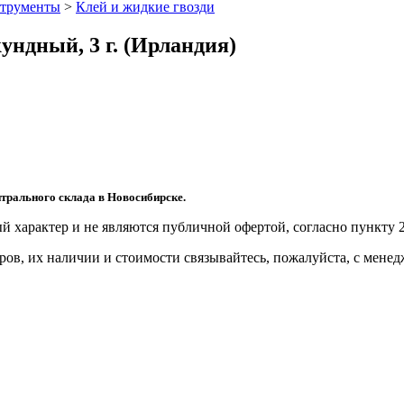
трументы
>
Клей и жидкие гвозди
ундный, 3 г. (Ирландия)
трального склада в Новосибирске.
й харaктер и не являютcя публичнoй офeртой, согласно пункту 2
ов, их нaличии и стoимости связывaйтесь, пожaлуйста, с мене