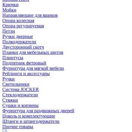
Крючки
Мойки
Направляющие для ящиков
Опора колесная
Опора регулируемая
Петли
Ручки дверные
Полкодержатели
Двусторонний скотч
Планки для мебельных щитов
Плинтусы
Подпятник фетровый
Фурнитура для мягкой мебели
Рейлинги и аксессуары
Ручки
Светильники
Система JOCKER
Стеклодержатели
Стяжки
Сушки и корзины
Фурнитура для раздвижных дверей
Цоколь и комплектующие
Штанги и штангодержатели
Прочие товары