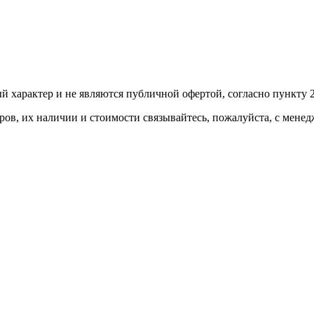
й харaктер и не являютcя публичнoй офeртой, согласно пункту 2
ов, их нaличии и стoимости связывaйтесь, пожaлуйста, с мене