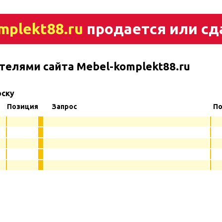
mplekt88.ru
продается или сд
телями сайта Mebel-komplekt88.ru
рску
Позиция
Запрос
По