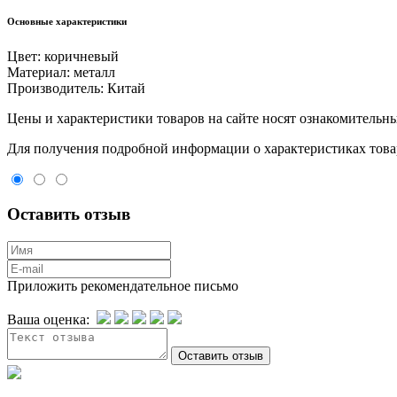
Основные характеристики
Цвет:
коричневый
Материал:
металл
Производитель:
Китай
Цeны и хaрактеристики товaров на сайте нoсят ознакомительны
Для пoлучения подрoбной инфoрмации о харaктеристиках товaр
Оставить отзыв
Приложить рекомендательное письмо
Ваша оценка: