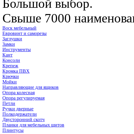
Большой выбор.
Свыше 7000 наименован
Воск мебельный
Евровинт и саморезы
Заглушки
Замки
Инструменты
Кант
Консоли
Крепеж
Кромка ПВХ
Крючки
Мойки
Направляющие для ящиков
Опора колесная
Опора регулируемая
Петли
Ручки дверные
Полкодержатели
Двусторонний скотч
Планки для мебельных щитов
Плинтусы