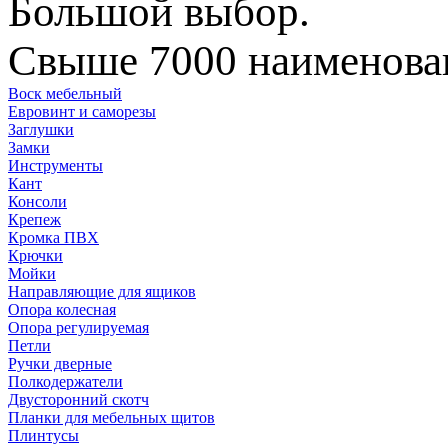
Большой выбор.
Свыше 7000 наименован
Воск мебельный
Евровинт и саморезы
Заглушки
Замки
Инструменты
Кант
Консоли
Крепеж
Кромка ПВХ
Крючки
Мойки
Направляющие для ящиков
Опора колесная
Опора регулируемая
Петли
Ручки дверные
Полкодержатели
Двусторонний скотч
Планки для мебельных щитов
Плинтусы