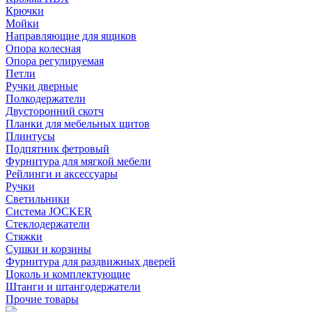
Крючки
Мойки
Направляющие для ящиков
Опора колесная
Опора регулируемая
Петли
Ручки дверные
Полкодержатели
Двусторонний скотч
Планки для мебельных щитов
Плинтусы
Подпятник фетровый
Фурнитура для мягкой мебели
Рейлинги и аксессуары
Ручки
Светильники
Система JOCKER
Стеклодержатели
Стяжки
Сушки и корзины
Фурнитура для раздвижных дверей
Цоколь и комплектующие
Штанги и штангодержатели
Прочие товары