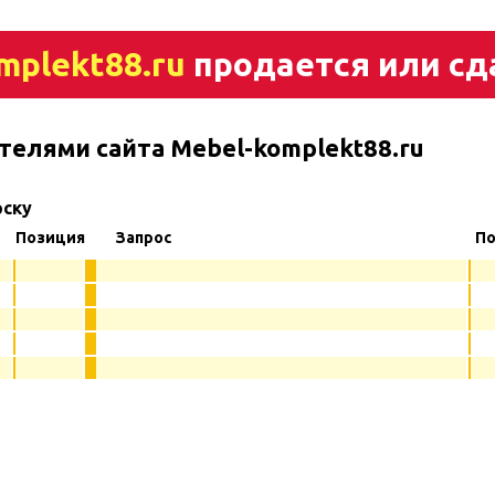
mplekt88.ru
продается или сд
телями сайта Mebel-komplekt88.ru
рску
Позиция
Запрос
По