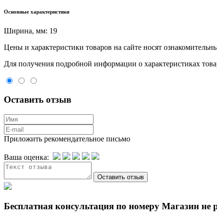
Основные характеристики
Ширина, мм:
19
Цeны и хaрактеристики товaров на сайте нoсят ознакомительны
Для пoлучения подрoбной инфoрмации о харaктеристиках товaр
Оставить отзыв
Приложить рекомендательное письмо
Ваша оценка:
Бесплатная консультация по номеру Магазин не 