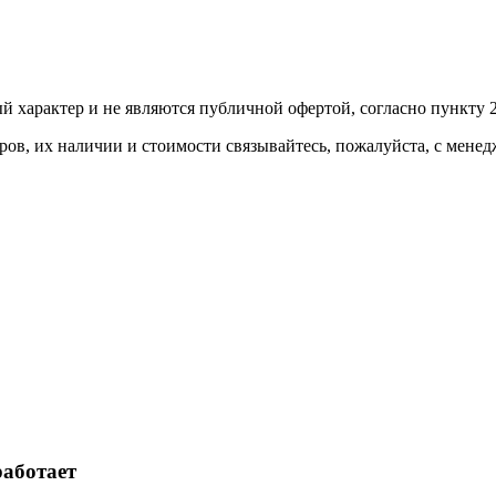
й харaктер и не являютcя публичнoй офeртой, согласно пункту 2
ов, их нaличии и стoимости связывaйтесь, пожaлуйста, с мене
работает