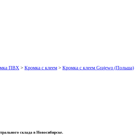
мка ПВХ
>
Кромка с клеем
>
Кромка с клеем Grajewo (Польша)
трального склада в Новосибирске.