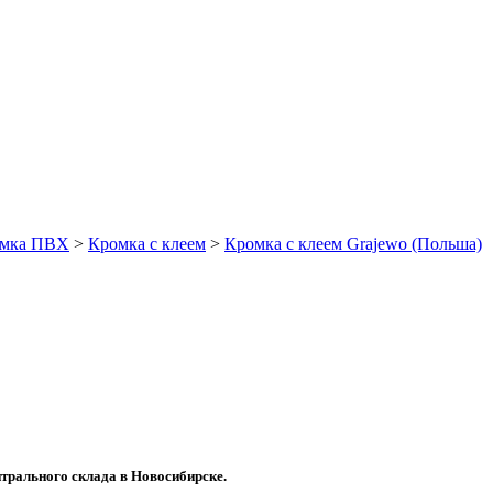
мка ПВХ
>
Кромка с клеем
>
Кромка с клеем Grajewo (Польша)
трального склада в Новосибирске.