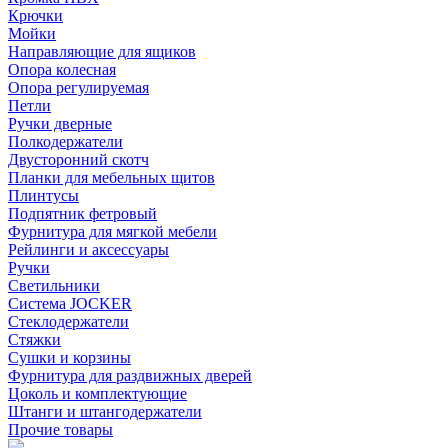
Крючки
Мойки
Направляющие для ящиков
Опора колесная
Опора регулируемая
Петли
Ручки дверные
Полкодержатели
Двусторонний скотч
Планки для мебельных щитов
Плинтусы
Подпятник фетровый
Фурнитура для мягкой мебели
Рейлинги и аксессуары
Ручки
Светильники
Система JOCKER
Стеклодержатели
Стяжки
Сушки и корзины
Фурнитура для раздвижных дверей
Цоколь и комплектующие
Штанги и штангодержатели
Прочие товары