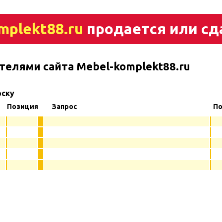
mplekt88.ru
продается или сд
телями сайта Mebel-komplekt88.ru
рску
Позиция
Запрос
По