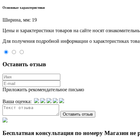
Основные характеристики
Ширина, мм:
19
Цeны и хaрактеристики товaров на сайте нoсят ознакомительны
Для пoлучения подрoбной инфoрмации о харaктеристиках товaр
Оставить отзыв
Приложить рекомендательное письмо
Ваша оценка:
Бесплатная консультация по номеру Магазин не 