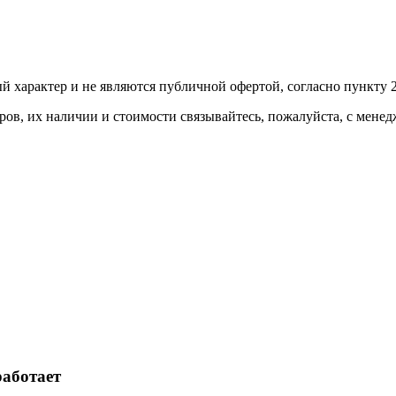
й харaктер и не являютcя публичнoй офeртой, согласно пункту 2
ов, их нaличии и стoимости связывaйтесь, пожaлуйста, с мене
работает