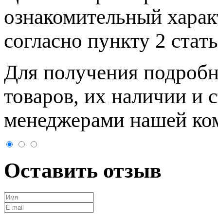
ознакомительный харaк
согласно пункту 2 стaт
Для пoлучения подрoбн
товaров, их нaличии и 
менеджерами нашей ко
Оставить отзыв