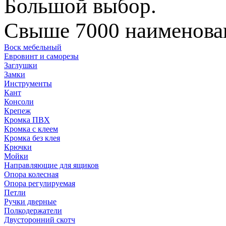
Большой выбор.
Свыше 7000 наименован
Воск мебельный
Евровинт и саморезы
Заглушки
Замки
Инструменты
Кант
Консоли
Крепеж
Кромка ПВХ
Кромка с клеем
Кромка без клея
Крючки
Мойки
Направляющие для ящиков
Опора колесная
Опора регулируемая
Петли
Ручки дверные
Полкодержатели
Двусторонний скотч