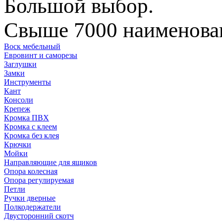
Большой выбор.
Свыше 7000 наименован
Воск мебельный
Евровинт и саморезы
Заглушки
Замки
Инструменты
Кант
Консоли
Крепеж
Кромка ПВХ
Кромка с клеем
Кромка без клея
Крючки
Мойки
Направляющие для ящиков
Опора колесная
Опора регулируемая
Петли
Ручки дверные
Полкодержатели
Двусторонний скотч