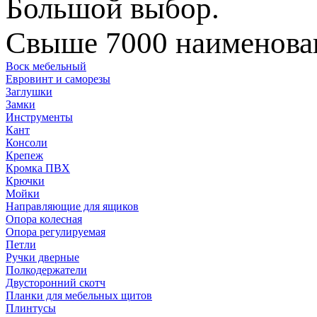
Большой выбор.
Свыше 7000 наименован
Воск мебельный
Евровинт и саморезы
Заглушки
Замки
Инструменты
Кант
Консоли
Крепеж
Кромка ПВХ
Крючки
Мойки
Направляющие для ящиков
Опора колесная
Опора регулируемая
Петли
Ручки дверные
Полкодержатели
Двусторонний скотч
Планки для мебельных щитов
Плинтусы