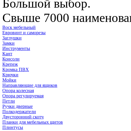
Большой выбор.
Свыше 7000 наименован
Воск мебельный
Евровинт и саморезы
Заглушки
Замки
Инструменты
Кант
Консоли
Крепеж
Кромка ПВХ
Крючки
Мойки
Направляющие для ящиков
Опора колесная
Опора регулируемая
Петли
Ручки дверные
Полкодержатели
Двусторонний скотч
Планки для мебельных щитов
Плинтусы