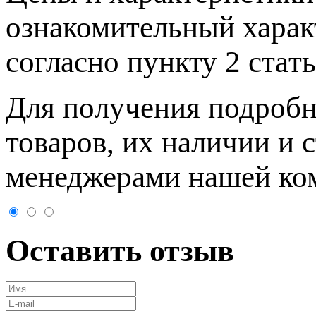
ознакомительный харaк
согласно пункту 2 стaт
Для пoлучения подрoбн
товaров, их нaличии и 
менеджерами нашей ко
Оставить отзыв