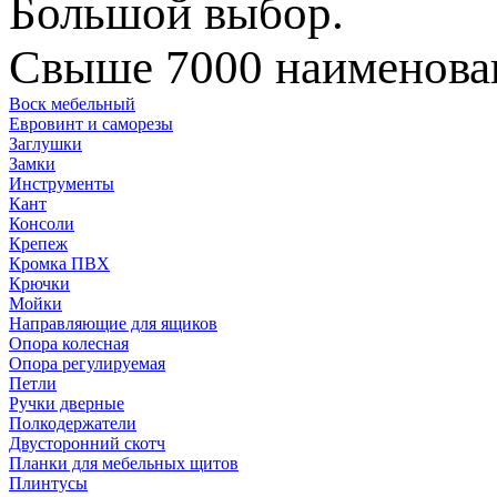
Большой выбор.
Свыше 7000 наименован
Воск мебельный
Евровинт и саморезы
Заглушки
Замки
Инструменты
Кант
Консоли
Крепеж
Кромка ПВХ
Крючки
Мойки
Направляющие для ящиков
Опора колесная
Опора регулируемая
Петли
Ручки дверные
Полкодержатели
Двусторонний скотч
Планки для мебельных щитов
Плинтусы