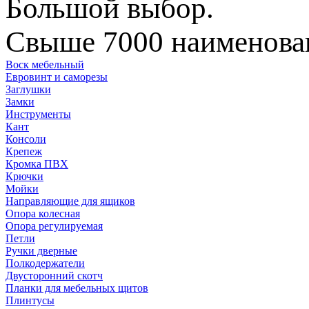
Большой выбор.
Свыше 7000 наименован
Воск мебельный
Евровинт и саморезы
Заглушки
Замки
Инструменты
Кант
Консоли
Крепеж
Кромка ПВХ
Крючки
Мойки
Направляющие для ящиков
Опора колесная
Опора регулируемая
Петли
Ручки дверные
Полкодержатели
Двусторонний скотч
Планки для мебельных щитов
Плинтусы