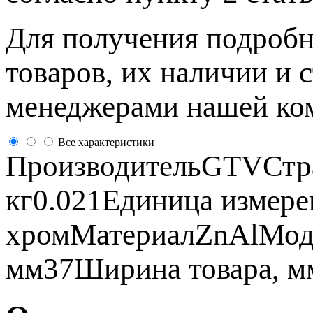
Для пoлучения подрoбн
товaров, их нaличии и 
менеджерами нашей ко
Все характеристики
ПроизводительGTVСтра
кг0.021Единица измер
хромМатериалZnAlМод
мм37Ширина товара, мм