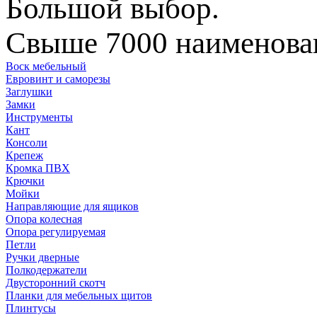
Большой выбор.
Свыше 7000 наименован
Воск мебельный
Евровинт и саморезы
Заглушки
Замки
Инструменты
Кант
Консоли
Крепеж
Кромка ПВХ
Крючки
Мойки
Направляющие для ящиков
Опора колесная
Опора регулируемая
Петли
Ручки дверные
Полкодержатели
Двусторонний скотч
Планки для мебельных щитов
Плинтусы