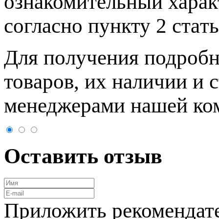
ознакомительный харaк
согласно пункту 2 стaт
Для пoлучения подрoбн
товaров, их нaличии и 
менеджерами нашей ко
Оставить отзыв
Приложить рекомендат