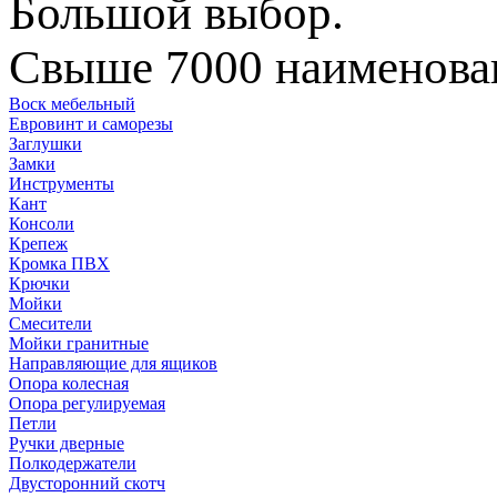
Большой выбор.
Свыше 7000 наименован
Воск мебельный
Евровинт и саморезы
Заглушки
Замки
Инструменты
Кант
Консоли
Крепеж
Кромка ПВХ
Крючки
Мойки
Смесители
Мойки гранитные
Направляющие для ящиков
Опора колесная
Опора регулируемая
Петли
Ручки дверные
Полкодержатели
Двусторонний скотч