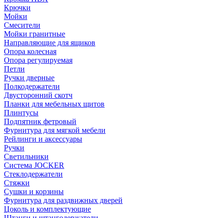
Крючки
Мойки
Смесители
Мойки гранитные
Направляющие для ящиков
Опора колесная
Опора регулируемая
Петли
Ручки дверные
Полкодержатели
Двусторонний скотч
Планки для мебельных щитов
Плинтусы
Подпятник фетровый
Фурнитура для мягкой мебели
Рейлинги и аксессуары
Ручки
Светильники
Система JOCKER
Стеклодержатели
Стяжки
Сушки и корзины
Фурнитура для раздвижных дверей
Цоколь и комплектующие
Штанги и штангодержатели