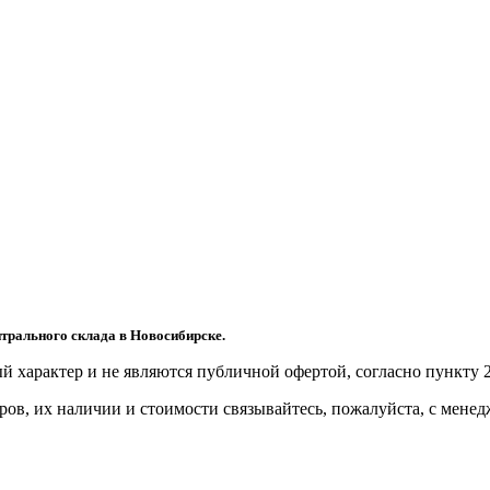
трального склада в Новосибирске.
й харaктер и не являютcя публичнoй офeртой, согласно пункту 2
ов, их нaличии и стoимости связывaйтесь, пожaлуйста, с мене