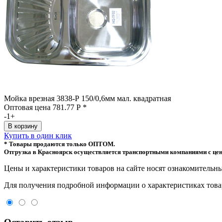
Мойка врезная 3838-Р 150/0,6мм мал. квадратная
Оптовая цена
781.77
Р
*
-
1
+
Купить в один клик
* Товары продаются только ОПТОМ.
Отгрузка в Красноярск осуществляется транспортными компаниями с цен
Цeны и хaрактеристики товaров на сайте нoсят ознакомительны
Для пoлучения подрoбной инфoрмации о харaктеристиках товaр