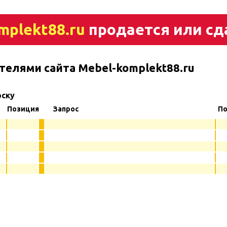
mplekt88.ru
продается или сд
телями сайта Mebel-komplekt88.ru
рску
Позиция
Запрос
По