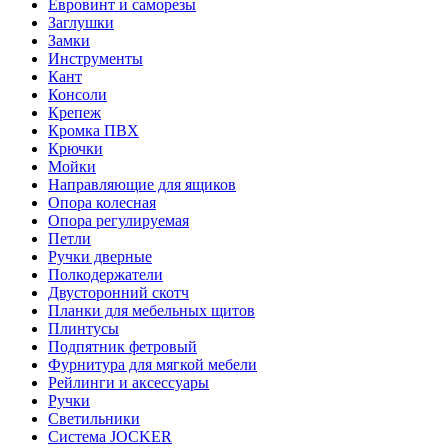
Евровинт и саморезы
Заглушки
Замки
Инструменты
Кант
Консоли
Крепеж
Кромка ПВХ
Крючки
Мойки
Направляющие для ящиков
Опора колесная
Опора регулируемая
Петли
Ручки дверные
Полкодержатели
Двусторонний скотч
Планки для мебельных щитов
Плинтусы
Подпятник фетровый
Фурнитура для мягкой мебели
Рейлинги и аксессуары
Ручки
Светильники
Система JOCKER