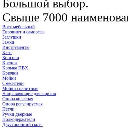
Большой выбор.
Свыше 7000 наименован
Воск мебельный
Евровинт и саморезы
Заглушки
Замки
Инструменты
Кант
Консоли
Крепеж
Кромка ПВХ
Крючки
Мойки
Смесители
Мойки гранитные
Направляющие для ящиков
Опора колесная
Опора регулируемая
Петли
Ручки дверные
Полкодержатели
Двусторонний скотч