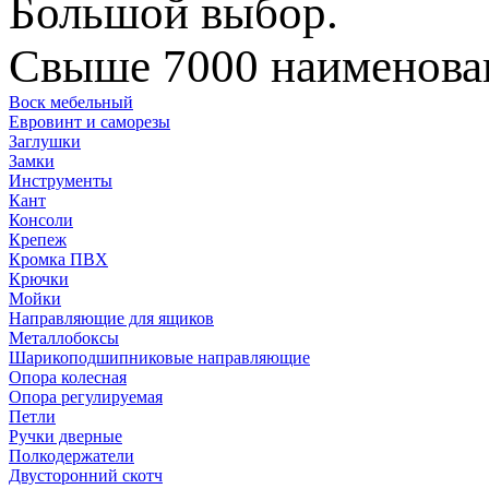
Большой выбор.
Свыше 7000 наименован
Воск мебельный
Евровинт и саморезы
Заглушки
Замки
Инструменты
Кант
Консоли
Крепеж
Кромка ПВХ
Крючки
Мойки
Направляющие для ящиков
Металлобоксы
Шарикоподшипниковые направляющие
Опора колесная
Опора регулируемая
Петли
Ручки дверные
Полкодержатели
Двусторонний скотч