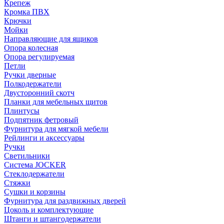
Крепеж
Кромка ПВХ
Крючки
Мойки
Направляющие для ящиков
Опора колесная
Опора регулируемая
Петли
Ручки дверные
Полкодержатели
Двусторонний скотч
Планки для мебельных щитов
Плинтусы
Подпятник фетровый
Фурнитура для мягкой мебели
Рейлинги и аксессуары
Ручки
Светильники
Система JOCKER
Стеклодержатели
Стяжки
Сушки и корзины
Фурнитура для раздвижных дверей
Цоколь и комплектующие
Штанги и штангодержатели