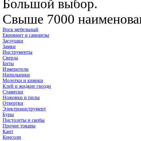
Большой выбор.
Свыше 7000 наименован
Воск мебельный
Евровинт и саморезы
Заглушки
Замки
Инструменты
Сверла
Биты
Измерители
Напильники
Молотки и киянки
Клей и жидкие гвозди
Стамески
Ножовки и пилы
Отвертки
Электроинструмент
Буры
Пистолеты и скобы
Прочие товары
Кант
Консоли