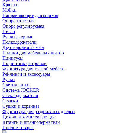
Крючки
Мойки
Направляющие для ящиков
Опора колесная
Опора регулируемая
Петли
Ручки дверные
Полкодержатели
Двусторонний скотч
Планки для мебельных щитов
Плинтусы
Подпятник фетровый
Фурнитура для мягкой мебели
Рейлинги и аксессуары
Ручки
Светильники
Система JOCKER
Стеклодержатели
Стяжки
Сушки и корзины
Фурнитура для раздвижных дверей
Цоколь и комплектующие
Штанги и штангодержатели
Прочие товары