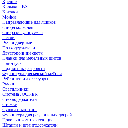
Крепеж
Кромка ПВХ
Крючки
Мойки
Направляющие для ящиков
Опора колесная
Опора регулируемая
Петли
Ручки дверные
Полкодержатели
Двусторонний скотч
Планки для мебельных щитов
Плинтусы
Подпятник фетровый
Фурнитура для мягкой мебели
Рейлинги и аксессуары
Ручки
Светильники
Система JOCKER
Стеклодержатели
Стяжки
Сушки и корзины
Фурнитура для раздвижных дверей
Цоколь и комплектующие
Штанги и штангодержатели