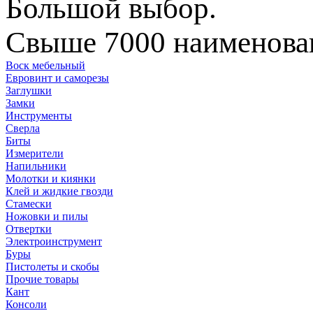
Большой выбор.
Свыше 7000 наименован
Воск мебельный
Евровинт и саморезы
Заглушки
Замки
Инструменты
Сверла
Биты
Измерители
Напильники
Молотки и киянки
Клей и жидкие гвозди
Стамески
Ножовки и пилы
Отвертки
Электроинструмент
Буры
Пистолеты и скобы
Прочие товары
Кант
Консоли