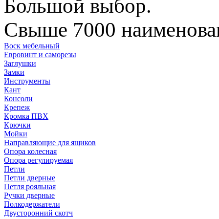
Большой выбор.
Свыше 7000 наименован
Воск мебельный
Евровинт и саморезы
Заглушки
Замки
Инструменты
Кант
Консоли
Крепеж
Кромка ПВХ
Крючки
Мойки
Направляющие для ящиков
Опора колесная
Опора регулируемая
Петли
Петли дверные
Петля рояльная
Ручки дверные
Полкодержатели
Двусторонний скотч