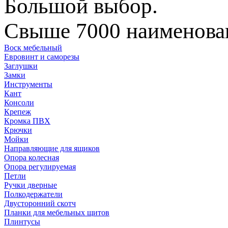
Большой выбор.
Свыше 7000 наименован
Воск мебельный
Евровинт и саморезы
Заглушки
Замки
Инструменты
Кант
Консоли
Крепеж
Кромка ПВХ
Крючки
Мойки
Направляющие для ящиков
Опора колесная
Опора регулируемая
Петли
Ручки дверные
Полкодержатели
Двусторонний скотч
Планки для мебельных щитов
Плинтусы