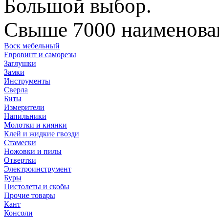
Большой выбор.
Свыше 7000 наименован
Воск мебельный
Евровинт и саморезы
Заглушки
Замки
Инструменты
Сверла
Биты
Измерители
Напильники
Молотки и киянки
Клей и жидкие гвозди
Стамески
Ножовки и пилы
Отвертки
Электроинструмент
Буры
Пистолеты и скобы
Прочие товары
Кант
Консоли