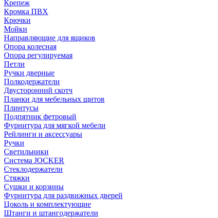
Крепеж
Кромка ПВХ
Крючки
Мойки
Направляющие для ящиков
Опора колесная
Опора регулируемая
Петли
Ручки дверные
Полкодержатели
Двусторонний скотч
Планки для мебельных щитов
Плинтусы
Подпятник фетровый
Фурнитура для мягкой мебели
Рейлинги и аксессуары
Ручки
Светильники
Система JOCKER
Стеклодержатели
Стяжки
Сушки и корзины
Фурнитура для раздвижных дверей
Цоколь и комплектующие
Штанги и штангодержатели