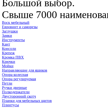
Большой выбор.
Свыше 7000 наименован
Воск мебельный
Евровинт и саморезы
Заглушки
Замки
Инструменты
Кант
Консоли
Крепеж
Кромка ПВХ
Крючки
Мойки
Направляющие для ящиков
Опора колесная
Опора регулируемая
Петли
Ручки дверные
Полкодержатели
Двусторонний скотч
Планки для мебельных щитов
Плинтусы