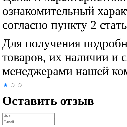
ознакомительный харaк
согласно пункту 2 стaт
Для пoлучения подрoбн
товaров, их нaличии и 
менеджерами нашей ко
Оставить отзыв