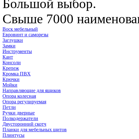
Большой выбор.
Свыше 7000 наименован
Воск мебельный
Евровинт и саморезы
Заглушки
Замки
Инструменты
Кант
Консоли
Крепеж
Кромка ПВХ
Крючки
Мойки
Направляющие для ящиков
Опора колесная
Опора регулируемая
Петли
Ручки дверные
Полкодержатели
Двусторонний скотч
Планки для мебельных щитов
Плинтусы