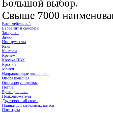
Большой выбор.
Свыше 7000 наименован
Воск мебельный
Евровинт и саморезы
Заглушки
Замки
Инструменты
Кант
Консоли
Крепеж
Кромка ПВХ
Крючки
Мойки
Направляющие для ящиков
Опора колесная
Опора регулируемая
Петли
Ручки дверные
Полкодержатели
Двусторонний скотч
Планки для мебельных щитов
Плинтусы