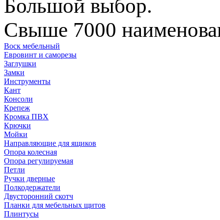
Большой выбор.
Свыше 7000 наименован
Воск мебельный
Евровинт и саморезы
Заглушки
Замки
Инструменты
Кант
Консоли
Крепеж
Кромка ПВХ
Крючки
Мойки
Направляющие для ящиков
Опора колесная
Опора регулируемая
Петли
Ручки дверные
Полкодержатели
Двусторонний скотч
Планки для мебельных щитов
Плинтусы