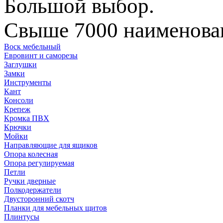
Большой выбор.
Свыше 7000 наименован
Воск мебельный
Евровинт и саморезы
Заглушки
Замки
Инструменты
Кант
Консоли
Крепеж
Кромка ПВХ
Крючки
Мойки
Направляющие для ящиков
Опора колесная
Опора регулируемая
Петли
Ручки дверные
Полкодержатели
Двусторонний скотч
Планки для мебельных щитов
Плинтусы