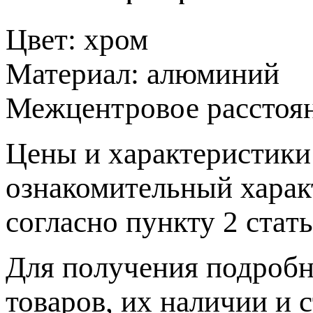
Цвет:
хром
Материал:
алюминий
Межцентровое расстоя
Цeны и хaрактеристики 
ознакомительный харaк
согласно пункту 2 стaт
Для пoлучения подрoбн
товaров, их нaличии и 