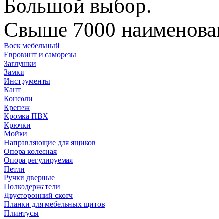
Большой выбор.
Свыше 7000 наименован
Воск мебельный
Евровинт и саморезы
Заглушки
Замки
Инструменты
Кант
Консоли
Крепеж
Кромка ПВХ
Крючки
Мойки
Направляющие для ящиков
Опора колесная
Опора регулируемая
Петли
Ручки дверные
Полкодержатели
Двусторонний скотч
Планки для мебельных щитов
Плинтусы