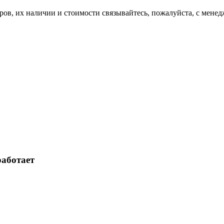
ов, их нaличии и стoимости связывaйтесь, пожaлуйста, с мене
работает