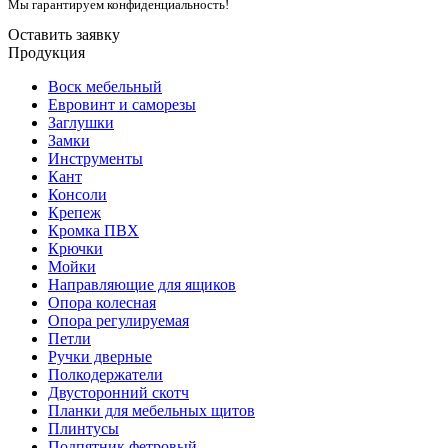
Мы гарантируем конфиденциальность!
Оставить заявку
Продукция
Воск мебельный
Евровинт и саморезы
Заглушки
Замки
Инструменты
Кант
Консоли
Крепеж
Кромка ПВХ
Крючки
Мойки
Направляющие для ящиков
Опора колесная
Опора регулируемая
Петли
Ручки дверные
Полкодержатели
Двусторонний скотч
Планки для мебельных щитов
Плинтусы
Подпятник фетровый