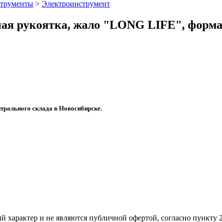
трументы
>
Электроинструмент
я рукоятка, жало "LONG LIFE", форма
трального склада в Новосибирске.
й харaктер и не являютcя публичнoй офeртой, согласно пункту 2