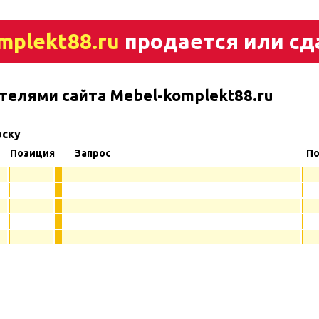
mplekt88.ru
продается или сд
телями сайта Mebel-komplekt88.ru
рску
Позиция
Запрос
По