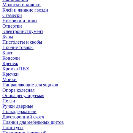
Молотки и киянки
Клей и жидкие гвозди
Стамески
Ножовки и пилы
Отвертки
Электроинструмент
Буры
Пистолеты и скобы
Прочие товары
Кант
Консоли
Крепеж
Кромка ПВХ
Крючки
Мойки
Направляющие для ящиков
Опора колесная
Опора регулируемая
Петли
Ручки дверные
Полкодержатели
Двусторонний скотч
Планки для мебельных щитов
Плинтусы
Подпятник фетровый