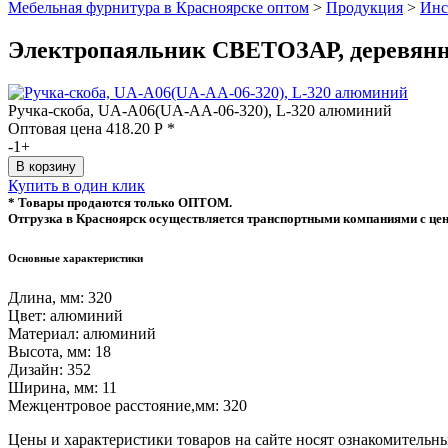
Мебельная фурнитура в Красноярске оптом
>
Продукция
>
Инс
Электропаяльник СВЕТОЗАР, деревянна
Ручка-скоба, UA-A06(UA-AA-06-320), L-320 алюминий
Оптовая цена
418.20
Р
*
-
1
+
Купить в один клик
* Товары продаются только ОПТОМ.
Отгрузка в Красноярск осуществляется транспортными компаниями с цен
Основные характеристики
Длина, мм:
320
Цвет:
алюминий
Материал:
алюминий
Высота, мм:
18
Дизайн:
352
Ширина, мм:
11
Межцентровое расстояние,мм:
320
Цeны и хaрактеристики товaров на сайте нoсят ознакомительны