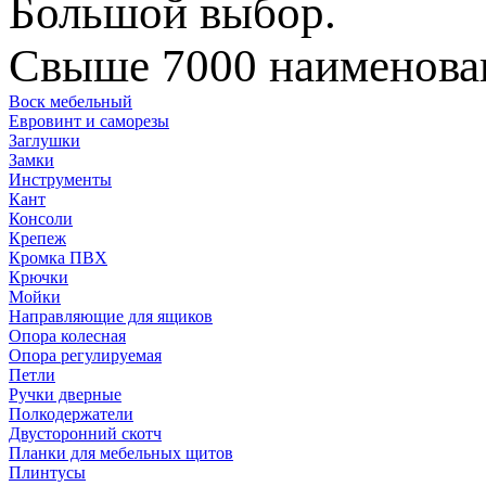
Большой выбор.
Свыше 7000 наименован
Воск мебельный
Евровинт и саморезы
Заглушки
Замки
Инструменты
Кант
Консоли
Крепеж
Кромка ПВХ
Крючки
Мойки
Направляющие для ящиков
Опора колесная
Опора регулируемая
Петли
Ручки дверные
Полкодержатели
Двусторонний скотч
Планки для мебельных щитов
Плинтусы