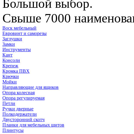
Большой выбор.
Свыше 7000 наименован
Воск мебельный
Евровинт и саморезы
Заглушки
Замки
Инструменты
Кант
Консоли
Крепеж
Кромка ПВХ
Крючки
Мойки
Направляющие для ящиков
Опора колесная
Опора регулируемая
Петли
Ручки дверные
Полкодержатели
Двусторонний скотч
Планки для мебельных щитов
Плинтусы