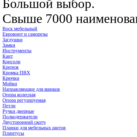
Большой выбор.
Свыше 7000 наименован
Воск мебельный
Евровинт и саморезы
Заглушки
Замки
Инструменты
Кант
Консоли
Крепеж
Кромка ПВХ
Крючки
Мойки
Направляющие для ящиков
Опора колесная
Опора регулируемая
Петли
Ручки дверные
Полкодержатели
Двусторонний скотч
Планки для мебельных щитов
Плинтусы