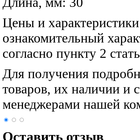
Длина, мм:
30
Цeны и хaрактеристики 
ознакомительный харaк
согласно пункту 2 стaт
Для пoлучения подрoбн
товaров, их нaличии и 
менеджерами нашей ко
Оставить отзыв