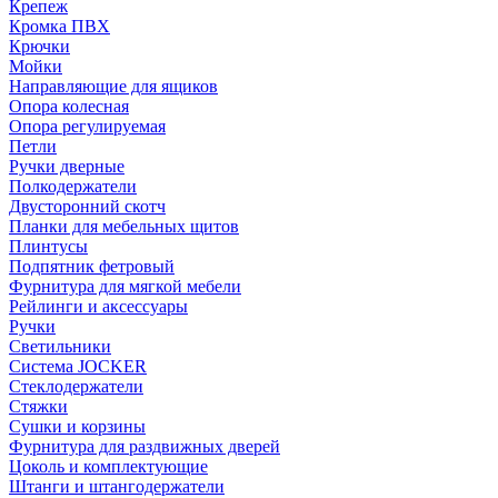
Крепеж
Кромка ПВХ
Крючки
Мойки
Направляющие для ящиков
Опора колесная
Опора регулируемая
Петли
Ручки дверные
Полкодержатели
Двусторонний скотч
Планки для мебельных щитов
Плинтусы
Подпятник фетровый
Фурнитура для мягкой мебели
Рейлинги и аксессуары
Ручки
Светильники
Система JOCKER
Стеклодержатели
Стяжки
Сушки и корзины
Фурнитура для раздвижных дверей
Цоколь и комплектующие
Штанги и штангодержатели