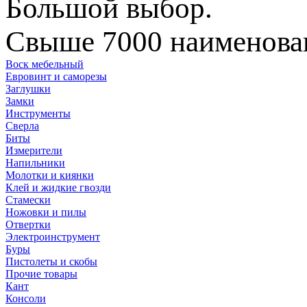
Большой выбор.
Свыше 7000 наименован
Воск мебельный
Евровинт и саморезы
Заглушки
Замки
Инструменты
Сверла
Биты
Измерители
Напильники
Молотки и киянки
Клей и жидкие гвозди
Стамески
Ножовки и пилы
Отвертки
Электроинструмент
Буры
Пистолеты и скобы
Прочие товары
Кант
Консоли