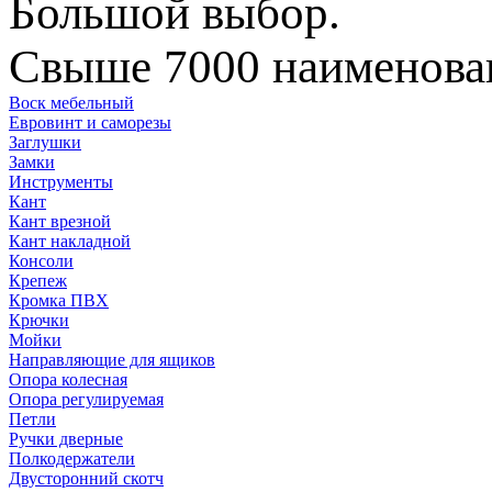
Большой выбор.
Свыше 7000 наименован
Воск мебельный
Евровинт и саморезы
Заглушки
Замки
Инструменты
Кант
Кант врезной
Кант накладной
Консоли
Крепеж
Кромка ПВХ
Крючки
Мойки
Направляющие для ящиков
Опора колесная
Опора регулируемая
Петли
Ручки дверные
Полкодержатели
Двусторонний скотч