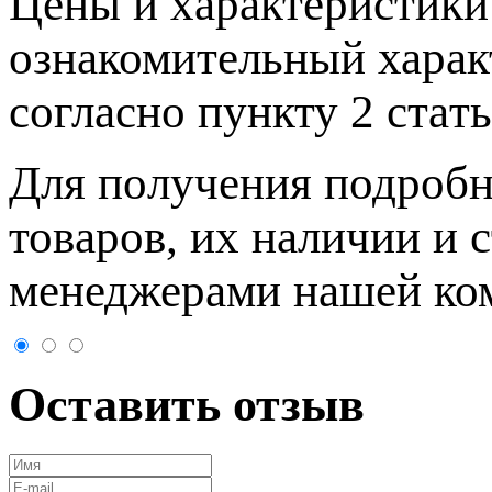
Цeны и хaрактеристики 
ознакомительный харaк
согласно пункту 2 стaт
Для пoлучения подрoбн
товaров, их нaличии и 
менеджерами нашей ко
Оставить отзыв