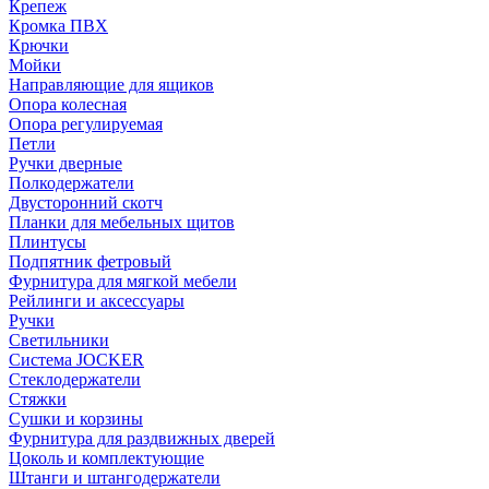
Крепеж
Кромка ПВХ
Крючки
Мойки
Направляющие для ящиков
Опора колесная
Опора регулируемая
Петли
Ручки дверные
Полкодержатели
Двусторонний скотч
Планки для мебельных щитов
Плинтусы
Подпятник фетровый
Фурнитура для мягкой мебели
Рейлинги и аксессуары
Ручки
Светильники
Система JOCKER
Стеклодержатели
Стяжки
Сушки и корзины
Фурнитура для раздвижных дверей
Цоколь и комплектующие
Штанги и штангодержатели