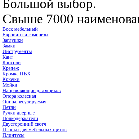
Большой выбор.
Свыше 7000 наименован
Воск мебельный
Евровинт и саморезы
Заглушки
Замки
Инструменты
Кант
Консоли
Крепеж
Кромка ПВХ
Крючки
Мойки
Направляющие для ящиков
Опора колесная
Опора регулируемая
Петли
Ручки дверные
Полкодержатели
Двусторонний скотч
Планки для мебельных щитов
Плинтусы