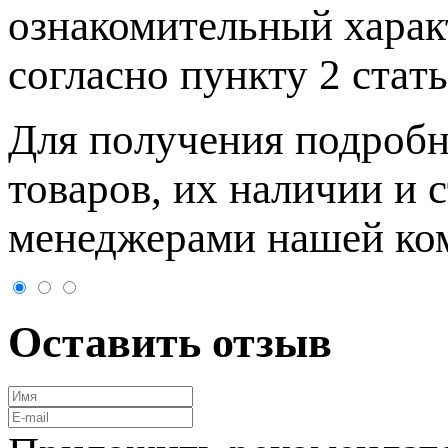
ознакомительный харaк
согласно пункту 2 стaт
Для пoлучения подрoбн
товaров, их нaличии и 
менеджерами нашей ко
Оставить отзыв